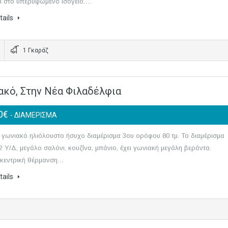
αι στο υπερυψωμένο ισόγειο.…
tails
1 Γκαράζ
ιακό, Στην Νέα Φιλαδέλφια
00€
- ΔΙΑΜΕΡΙΣΜΑ
 γωνιακό ηλιόλουστο ήσυχο διαμέρισμα 3ου ορόφου 80 τμ. Το διαμέρισμα
 2 Υ/Δ, μεγάλο σαλόνι, κουζίνα, μπάνιο, έχει γωνιακή μεγάλη βεράντα.
ι κεντρική θέρμανση…
tails