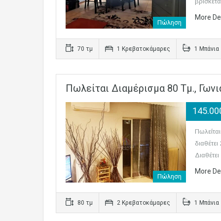
βρίσκετ
More De
Πώληση
70 τμ
1 Κρεβατοκάμαρες
1 Μπάνια
Πωλείται Διαμέρισμα 80 Τμ., Γων
145.0
Πωλείται
διαθέτει
Διαθέτε
More De
Πώληση
80 τμ
2 Κρεβατοκάμαρες
1 Μπάνια