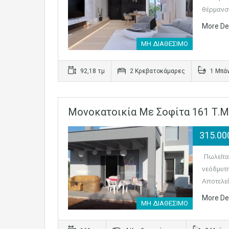
θέρμανση
More De
ΜΗ ΔΙΑΘΕΣΙΜΟ
92,18 τμ
2 Κρεβατοκάμαρες
1 Μπάν
Μονοκατοικία Με Σοφίτα 161 Τ.μ
315.00
Πωλείται
νεόδμυτη
Αποτελε
More De
ΜΗ ΔΙΑΘΕΣΙΜΟ