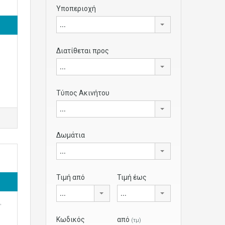
Υποπεριοχή
...
Διατίθεται προς
...
Τύπος Ακινήτου
...
Δωμάτια
...
Τιμή από
Τιμή έως
...
...
,
Κωδικός
από
(τμ)