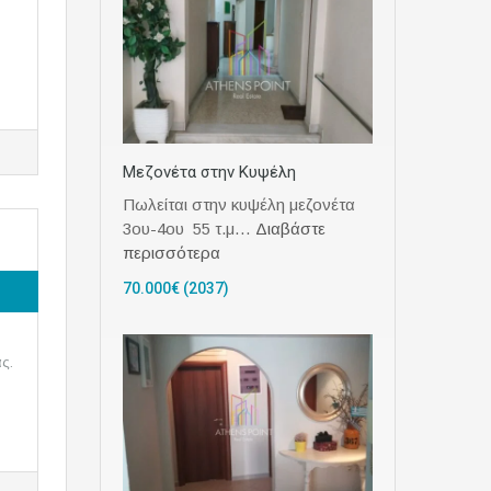
Μεζονέτα στην Κυψέλη
Πωλείται στην κυψέλη μεζονέτα
3ου-4ου 55 τ.μ…
Διαβάστε
περισσότερα
70.000€ (2037)
ς.