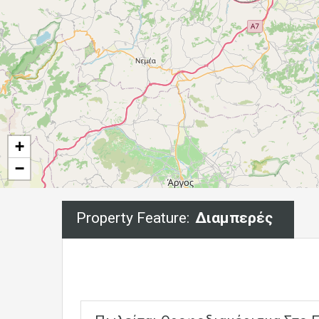
+
−
Property Feature:
Διαμπερές