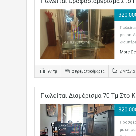
Πωλείται Οροφοδιαμέρισμα Στο 
320.0
Πωλείτα
ρετιρέ. 
διαμπέρ
More De
97 τμ
2 Κρεβατοκάμαρες
2 Μπάνια
Πωλείται Διαμέρισμα 70 Τμ Στο 
320.00
Προσφέρ
με επιφά