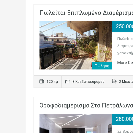
Πωλείται Επιπλωμένο Διαμέρισμα
250.0
Πωλείται
διαμπερέ
χαρακτή
More De
Πώληση
120 τμ
3 Κρεβατοκάμαρες
2 Μπάνι
Oροφοδιαμέρισμα Στα Πετράλωνα
280.0
Σε 8οροφ