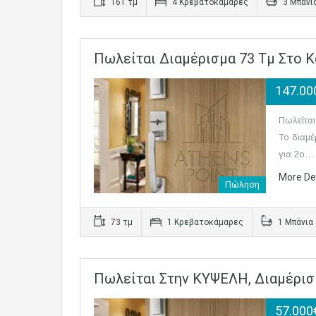
161 τμ
4 Κρεβατοκάμαρες
3 Μπάνι
Πωλείται Διαμέρισμα 73 Τμ Στο 
147.00
Πωλείται
Το διαμέ
για 2ο…
More De
Πώληση
73 τμ
1 Κρεβατοκάμαρες
1 Μπάνια
Πωλείται Στην ΚΥΨΕΛΗ, Διαμέρισ
57.000