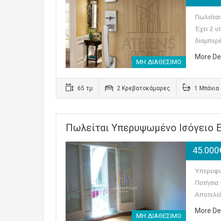
Πωλείται
Έχει 2 υ
διαμπερ
More De
ΜΗ ΔΙΑΘΕΣΙΜΟ
65 τμ
2 Κρεβατοκάμαρες
1 Μπάνια
Πωλείται Υπερυψωμένο Ισόγειο Ε
45.000
Yπερυψωμ
Πατήσια 
Αποτελε
More De
ΜΗ ΔΙΑΘΕΣΙΜΟ