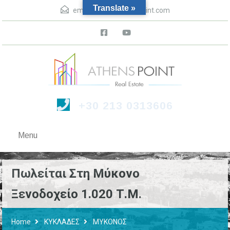
Translate »
email :
info@athenspoint.com
+30 213 0313606
Menu
Πωλείται Στη Μύκονο
Ξενοδοχείο 1.020 Τ.μ.
Home
ΚΥΚΛΑΔΕΣ
ΜΥΚΟΝΟΣ