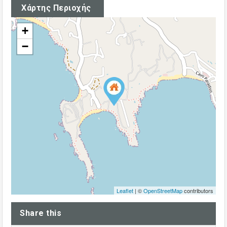
Χάρτης Περιοχής
+
−
Leaflet
| ©
OpenStreetMap
contributors
Share this