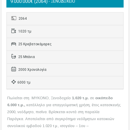
9.000.000€ (2064)
- ΞΕΝΟΔΟΧΕΙΟ
2064
1020 τμ
25 Κρεβατοκάμαρες
25 Μπάνια
2000 Χρονολογία
6000 τμ
Πωλείται στη ΜΥΚΟΝΟ, Ξενοδοχείο
1.020 τ.μ.
σε
οικόπεδο
6.000 τ.μ.,
κατάλληλο για επαγγελματική χρήση, έτος κατασκευής
2000, νεόδμητο, πισίνα. Βρίσκεται κοντά στη παραλία
Παράγκα. Αποτελείται από συγκρότημα νεόδμητων κατοικιών
συνολικού εμβαδού 1.020 τ.μ., ισογείου – 1ου –